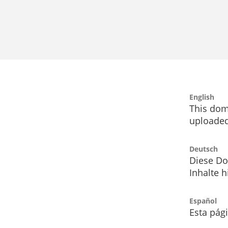
English
This dom
uploaded
Deutsch
Diese Do
Inhalte h
Español
Esta pág