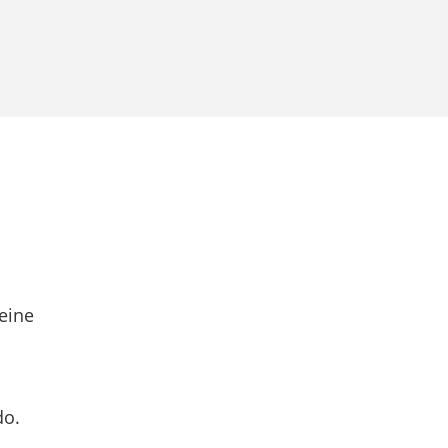
eine
do.